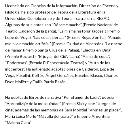
Licenciado en Ciencias de la Información, Dirección de Escena y
Filología, ha sido profesor de Teoría de la Literatura en la
Universidad Complutense y de Teoría Teatral en la RESAD.
Algunas de sus obras son “Bésame macho” (Premio Nacional de
Teatro Calderón de la Barca), “La misma historia” (accésit Premio
Lope de Vega), “Las cosas persas” (Premio Rojas Zorrilla), “Amado
mío o la emoción artificial” (Premio Ciudad de Alcorcón), “La noche
de mamá” (Premio Santa Cruz de la Palma), “Electra en Oma”
(Premio Beckett), “El juglar del Cid”, “Lana”, “Asma de copla”,
“Poderosas” (Premio El Espectáculo Teatral) y “Auto de los
inocentes”. Ha estrenado adaptaciones de Calderón, Lope de
Vega, Pasolini, Koltès, Ángel González, Eusebio Blasco, Charles
Dyer, Molière y Emilia Pardo Bazán.
Ha publicado libros de narrativa “Por el amor de Ladis”, poesía
“Aprendizaje de la mezquindad” (Premio Sial) y cine “Juegos de
cine”, además de las memorias de Sara Montiel “Vivir es un placer”,
María Luisa Merlo “Más allá del teatro” e Imperio Argentina
“Malena Clara”.