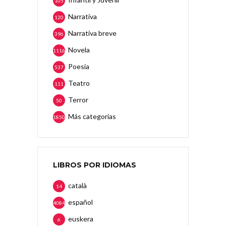
105
Narrativa
120
Narrativa breve
396
Novela
1116
Poesía
537
Teatro
111
Terror
50
Más categorias
1850
LIBROS POR IDIOMAS
català
14
español
4084
euskera
6