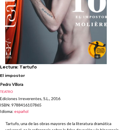
Lectura: Tartufo
El impostor
Pedro Víllora
TEATRO
Ediciones Irreverentes, S.L., 2016
ISBN
: 9788416107865
Idioma
:
español
Tartufo, una de las obras mayores de la literatura dramática
universal, es la referencia sobre la falsa devoción y la hipocresía.