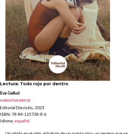
Lectura: Todo rojo por dentro
Eva Gallud
NARRATIVA BREVE
Editorial Dieciséis, 2023
ISBN
: 78-84-125738-8-6
Idioma
:
español
Un pitido en el oído, el balcón de un quinto piso, un agujero que se