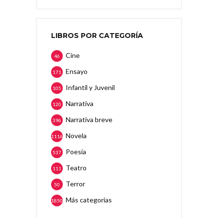
LIBROS POR CATEGORÍA
Cine
46
Ensayo
171
Infantil y Juvenil
105
Narrativa
120
Narrativa breve
396
Novela
1116
Poesía
537
Teatro
111
Terror
50
Más categorias
1850