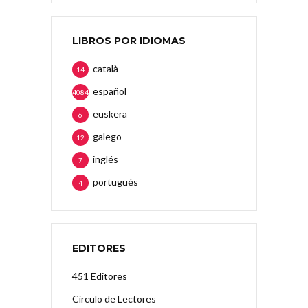
LIBROS POR IDIOMAS
català
14
español
4084
euskera
6
galego
12
inglés
7
portugués
4
EDITORES
451 Editores
Círculo de Lectores