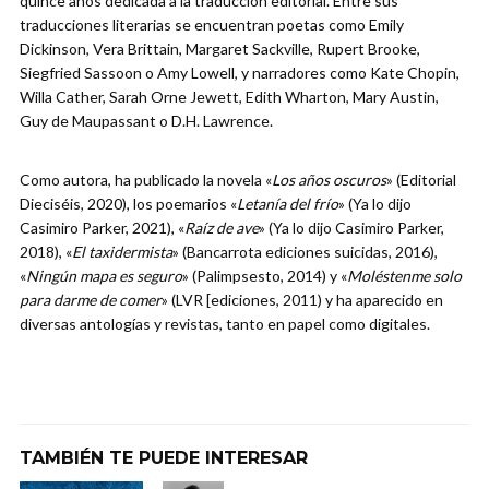
quince años dedicada a la traducción editorial. Entre sus
traducciones literarias se encuentran poetas como Emily
Dickinson, Vera Brittain, Margaret Sackville, Rupert Brooke,
Siegfried Sassoon o Amy Lowell, y narradores como Kate Chopin,
Willa Cather, Sarah Orne Jewett, Edith Wharton, Mary Austin,
Guy de Maupassant o D.H. Lawrence.
Como autora, ha publicado la novela «
Los años oscuros
» (Editorial
Dieciséis, 2020), los poemarios «
Letanía del frío
» (Ya lo dijo
Casimiro Parker, 2021), «
Raíz de ave
» (Ya lo dijo Casimiro Parker,
2018), «
El taxidermista
» (Bancarrota ediciones suicidas, 2016),
«
Ningún mapa es seguro
» (Palimpsesto, 2014) y «
Moléstenme solo
para darme de comer
» (LVR [ediciones, 2011) y ha aparecido en
diversas antologías y revistas, tanto en papel como digitales.
TAMBIÉN TE PUEDE INTERESAR