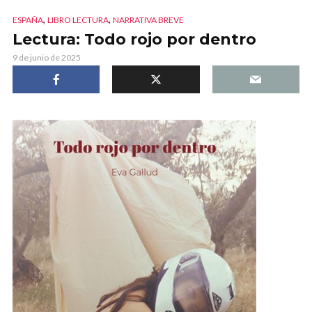
,
,
ESPAÑA
LIBRO LECTURA
NARRATIVA BREVE
Lectura: Todo rojo por dentro
9 de junio de 2025