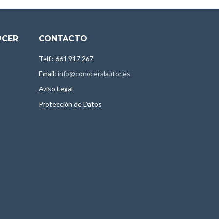
OCER
CONTACTO
Telf.: 661 917 267
Email:
info@conoceralautor.es
Aviso Legal
Protección de Datos