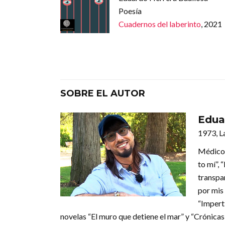
Poesía
Cuadernos del laberinto
, 2021
SOBRE EL AUTOR
Edua
1973, 
Médico,
to mí”, 
transpar
por mis
“Impert
novelas “El muro que detiene el mar” y “Crónicas 