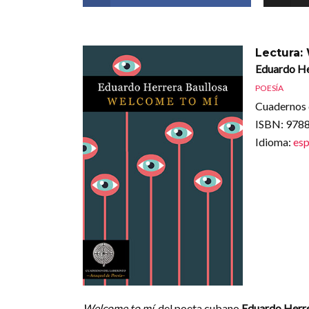
Lectura:
Eduardo He
POESÍA
Cuadernos 
ISBN
: 97
Idioma
:
esp
Welcome to mí
, del poeta cubano
Eduardo Herre