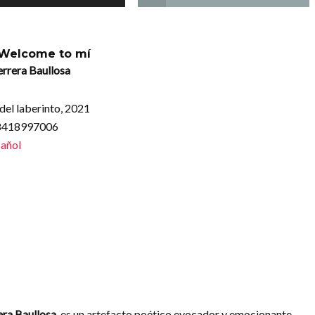
 Welcome to mí
rrera Baullosa
del laberinto, 2021
88418997006
añol
ra Baullosa
, es un artefacto poético evocador y emocionante.