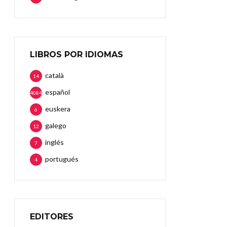
LIBROS POR IDIOMAS
català
14
español
4084
euskera
6
galego
12
inglés
7
portugués
4
EDITORES