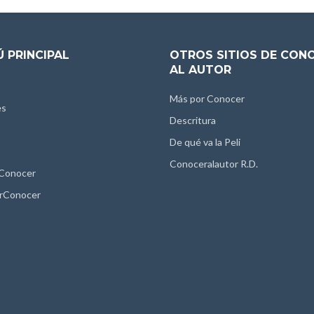
 PRINCIPAL
OTROS SITIOS DE CON
AL AUTOR
Más por Conocer
es
Descritura
De qué va la Peli
Conoceralautor R.D.
 Conocer
rConocer