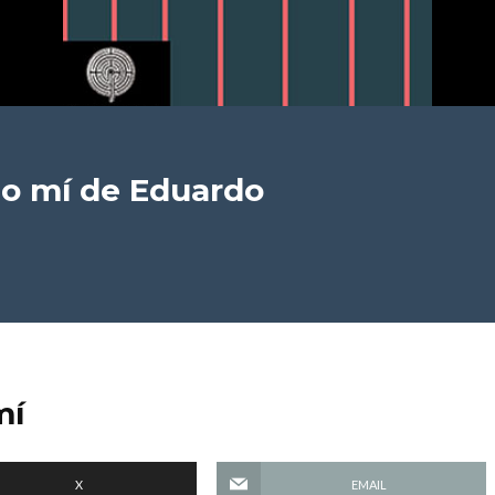
to mí
de Eduardo
mí
X
EMAIL