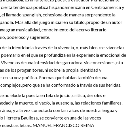
r a cierta tendencia poética hispanoamericana en Centroamérica y
, el llamado spanglish, cohesiona de manera sorprendente la
pañola. Más allá del juego inicial en su título, propio de un autor
 una gran musicalidad, conocimiento del acervo literario
pio, poderoso y sugerente.
de la identidad a través de la vivencia, o, más bien «re-vivencia»
 poemario en el que se profundiza en la experiencia emocional de
 Vivencias de una intensidad desgarradora, sin concesiones, ni a
as de los progenitores, ni sobre la propia identidad y
e, en su voz poética. Poemas que hablan también de una
ni complejos, pero que se ha conformado a través de sus heridas.
 no elude la puesta en tela de juicio, crítica, de roles e
dad y la muerte, el vacío, la ausencia, las relaciones familiares,
ea, y a la vez conectada con las raíces de nuestra lengua y
rdo Herrera Baullosa, se convierte en una de las voces
ón y nuestras letras. MANUEL FRANCISCO REINA