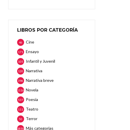
LIBROS POR CATEGORÍA
Cine
46
Ensayo
171
Infantil y Juvenil
105
Narrativa
120
Narrativa breve
396
Novela
1116
Poesía
537
Teatro
111
Terror
50
Más categorias
1850