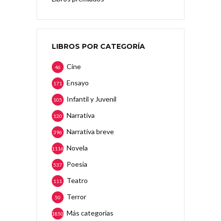
LIBROS POR CATEGORÍA
Cine
46
Ensayo
171
Infantil y Juvenil
105
Narrativa
120
Narrativa breve
396
Novela
1116
Poesía
537
Teatro
111
Terror
50
Más categorias
1850