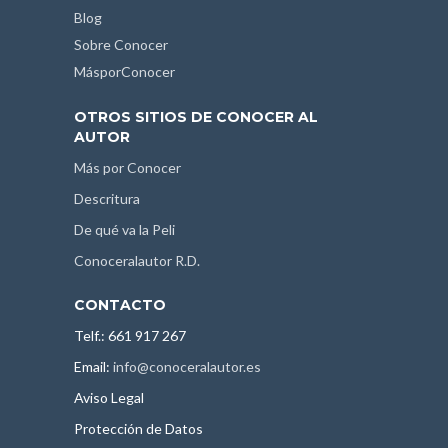
Blog
Sobre Conocer
MásporConocer
OTROS SITIOS DE CONOCER AL
AUTOR
Más por Conocer
Descritura
De qué va la Peli
Conoceralautor R.D.
CONTACTO
Telf.: 661 917 267
Email:
info@conoceralautor.es
Aviso Legal
Protección de Datos