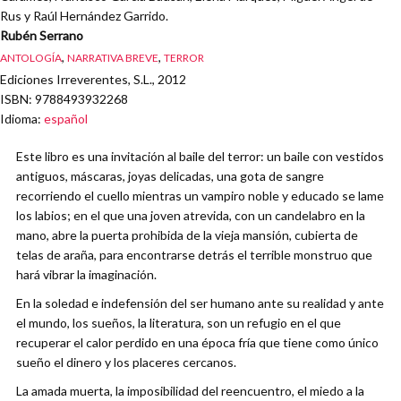
Rus y Raúl Hernández Garrido.
Rubén Serrano
,
,
ANTOLOGÍA
NARRATIVA BREVE
TERROR
Ediciones Irreverentes, S.L., 2012
ISBN
: 9788493932268
Idioma
:
español
Este libro es una invitación al baile del terror: un baile con vestidos
antiguos, máscaras, joyas delicadas, una gota de sangre
recorriendo el cuello mientras un vampiro noble y educado se lame
los labios; en el que una joven atrevida, con un candelabro en la
mano, abre la puerta prohibida de la vieja mansión, cubierta de
telas de araña, para encontrarse detrás el terrible monstruo que
hará vibrar la imaginación.
En la soledad e indefensión del ser humano ante su realidad y ante
el mundo, los sueños, la literatura, son un refugio en el que
recuperar el calor perdido en una época fría que tiene como único
sueño el dinero y los placeres cercanos.
La amada muerta, la imposibilidad del reencuentro, el miedo a la