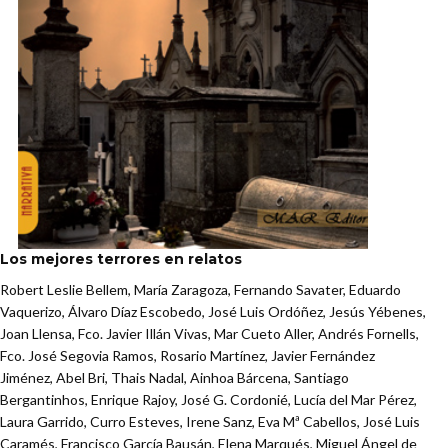
Los mejores terrores en relatos
Robert Leslie Bellem, María Zaragoza, Fernando Savater, Eduardo
Vaquerizo, Álvaro Díaz Escobedo, José Luis Ordóñez, Jesús Yébenes,
Joan Llensa, Fco. Javier Illán Vivas, Mar Cueto Aller, Andrés Fornells,
Fco. José Segovia Ramos, Rosario Martínez, Javier Fernández
Jiménez, Abel Bri, Thais Nadal, Ainhoa Bárcena, Santiago
Bergantinhos, Enrique Rajoy, José G. Cordonié, Lucía del Mar Pérez,
Laura Garrido, Curro Esteves, Irene Sanz, Eva Mª Cabellos, José Luis
Caramés, Francisco García Bausán, Elena Marqués, Miguel Ángel de