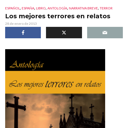
,
,
,
,
,
ESPAÑOL
ESPAÑA
LIBRO
ANTOLOGÍA
NARRATIVA BREVE
TERROR
Los mejores terrores en relatos
28 de enero de 2013