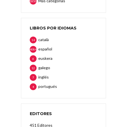
Más categorias
1850
LIBROS POR IDIOMAS
català
14
español
4084
euskera
6
galego
12
inglés
7
portugués
4
EDITORES
451 Editores