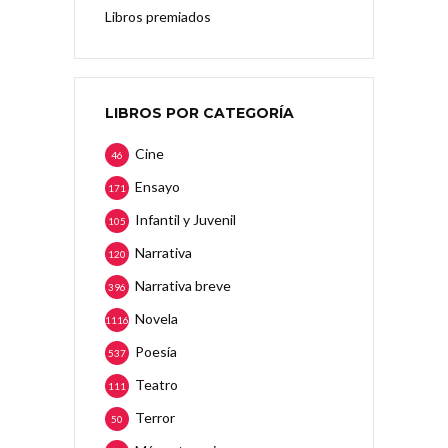
Libros premiados
LIBROS POR CATEGORÍA
Cine
46
Ensayo
171
Infantil y Juvenil
105
Narrativa
120
Narrativa breve
396
Novela
1116
Poesía
537
Teatro
111
Terror
50