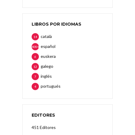
LIBROS POR IDIOMAS
català
14
español
4084
euskera
6
galego
12
inglés
7
portugués
4
EDITORES
451 Editores