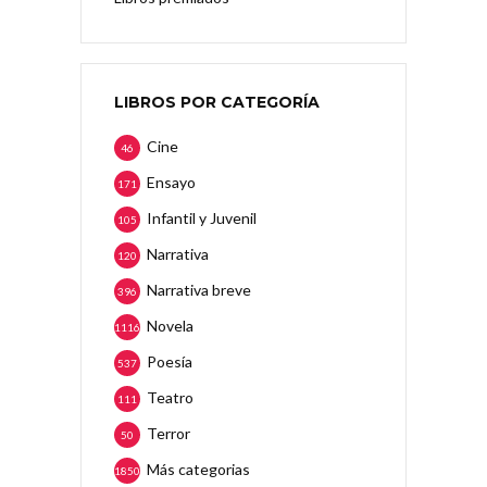
LIBROS POR CATEGORÍA
Cine
46
Ensayo
171
Infantil y Juvenil
105
Narrativa
120
Narrativa breve
396
Novela
1116
Poesía
537
Teatro
111
Terror
50
Más categorias
1850