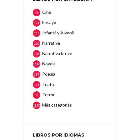
Cine
46
Ensayo
171
Infantil y Juvenil
105
Narrativa
120
Narrativa breve
396
Novela
1116
Poesía
537
Teatro
111
Terror
50
Más categorias
1850
LIBROS POR IDIOMAS