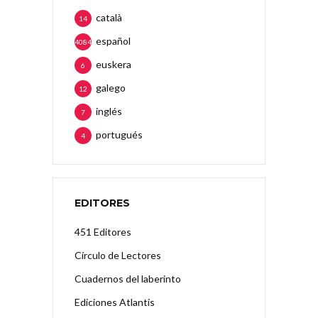
català
14
español
4084
euskera
6
galego
12
inglés
7
portugués
4
EDITORES
451 Editores
Círculo de Lectores
Cuadernos del laberinto
Ediciones Atlantis