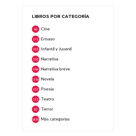
LIBROS POR CATEGORÍA
Cine
46
Ensayo
171
Infantil y Juvenil
105
Narrativa
120
Narrativa breve
396
Novela
1116
Poesía
537
Teatro
111
Terror
50
Más categorias
1850