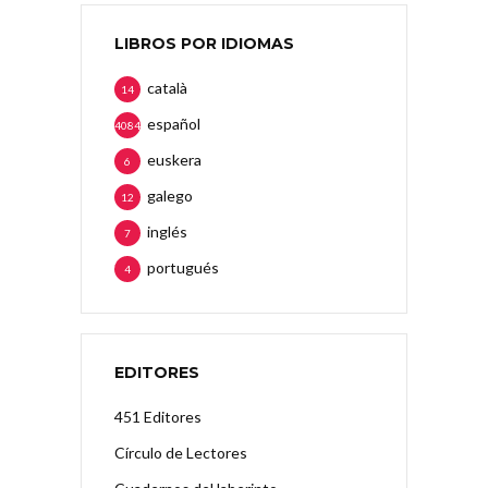
LIBROS POR IDIOMAS
català
14
español
4084
euskera
6
galego
12
inglés
7
portugués
4
EDITORES
451 Editores
Círculo de Lectores