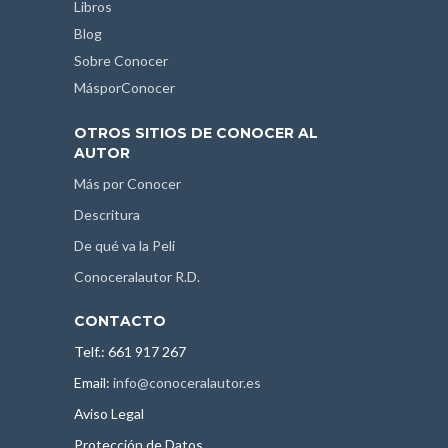
Libros
Blog
Sobre Conocer
MásporConocer
OTROS SITIOS DE CONOCER AL
AUTOR
Más por Conocer
Descritura
De qué va la Peli
Conoceralautor R.D.
CONTACTO
Telf.: 661 917 267
Email:
info@conoceralautor.es
Aviso Legal
Protección de Datos