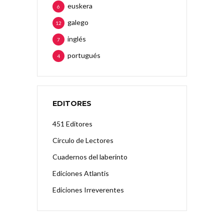
euskera
6
galego
12
inglés
7
portugués
4
EDITORES
451 Editores
Círculo de Lectores
Cuadernos del laberinto
Ediciones Atlantis
Ediciones Irreverentes