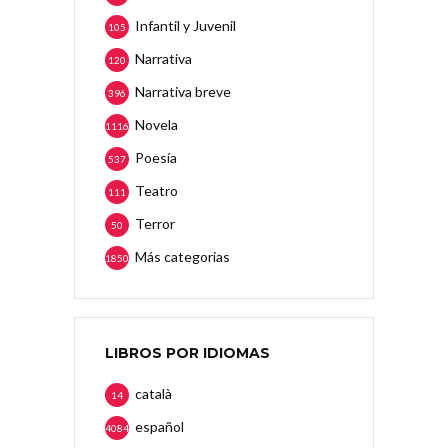
Infantil y Juvenil
105
Narrativa
120
Narrativa breve
396
Novela
1116
Poesía
537
Teatro
111
Terror
50
Más categorias
1850
LIBROS POR IDIOMAS
català
14
español
4084