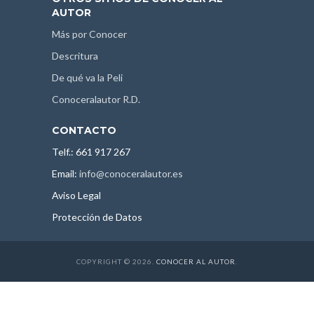
AUTOR
Más por Conocer
Descritura
De qué va la Peli
Conoceralautor R.D.
CONTACTO
Telf.: 661 917 267
Email:
info@conoceralautor.es
Aviso Legal
Protección de Datos
COPYRIGHT © 2026.
CONOCER AL AUTOR
.