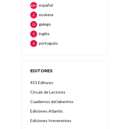
español
4084
euskera
6
galego
12
inglés
7
portugués
4
EDITORES
451 Editores
Círculo de Lectores
Cuadernos del laberinto
Ediciones Atlantis
Ediciones Irreverentes