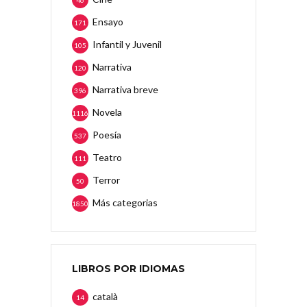
46
Ensayo
171
Infantil y Juvenil
105
Narrativa
120
Narrativa breve
396
Novela
1116
Poesía
537
Teatro
111
Terror
50
Más categorias
1850
LIBROS POR IDIOMAS
català
14