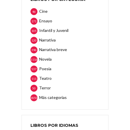
Cine
46
Ensayo
171
Infantil y Juvenil
105
Narrativa
120
Narrativa breve
396
Novela
1116
Poesía
537
Teatro
111
Terror
50
Más categorias
1850
LIBROS POR IDIOMAS