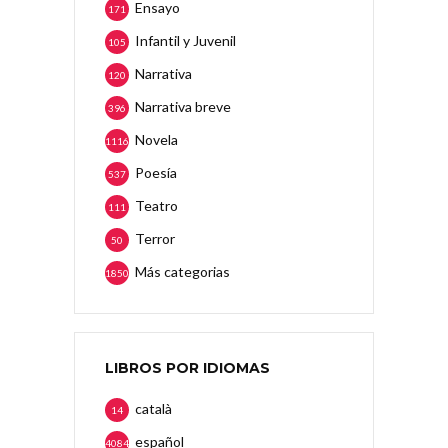
Ensayo
171
Infantil y Juvenil
105
Narrativa
120
Narrativa breve
396
Novela
1116
Poesía
537
Teatro
111
Terror
50
Más categorias
1850
LIBROS POR IDIOMAS
català
14
español
4084