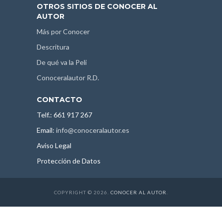
OTROS SITIOS DE CONOCER AL
AUTOR
Más por Conocer
Descritura
De qué va la Peli
Conoceralautor R.D.
CONTACTO
Telf.: 661 917 267
Email:
info@conoceralautor.es
Aviso Legal
Protección de Datos
COPYRIGHT © 2026.
CONOCER AL AUTOR
.