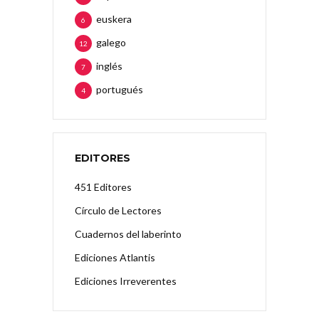
euskera
6
galego
12
inglés
7
portugués
4
EDITORES
451 Editores
Círculo de Lectores
Cuadernos del laberinto
Ediciones Atlantis
Ediciones Irreverentes