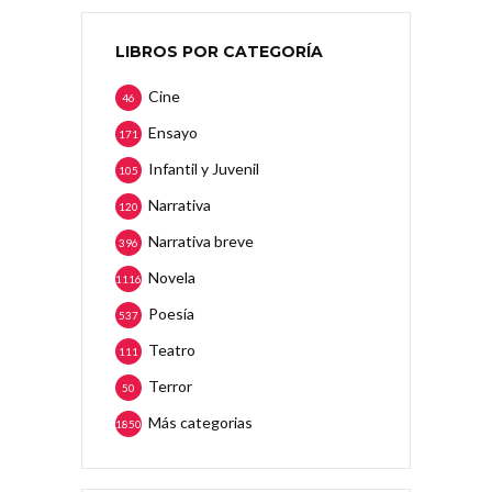
LIBROS POR CATEGORÍA
Cine
46
Ensayo
171
Infantil y Juvenil
105
Narrativa
120
Narrativa breve
396
Novela
1116
Poesía
537
Teatro
111
Terror
50
Más categorias
1850