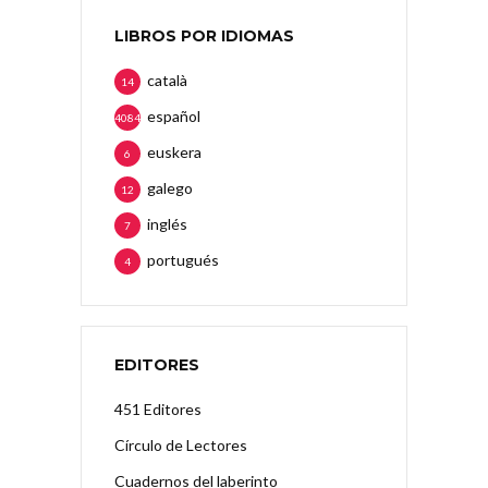
LIBROS POR IDIOMAS
català
14
español
4084
euskera
6
galego
12
inglés
7
portugués
4
EDITORES
451 Editores
Círculo de Lectores
Cuadernos del laberinto