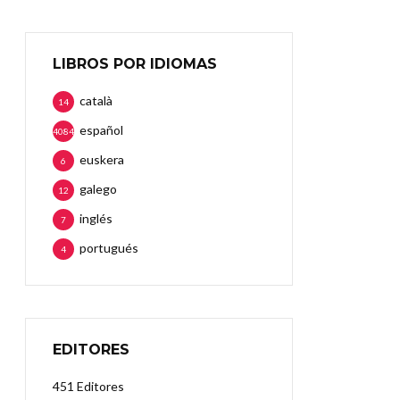
LIBROS POR IDIOMAS
català
14
español
4084
euskera
6
galego
12
inglés
7
portugués
4
EDITORES
451 Editores