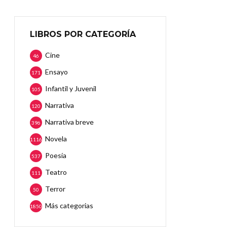
LIBROS POR CATEGORÍA
Cine
46
Ensayo
171
Infantil y Juvenil
105
Narrativa
120
Narrativa breve
396
Novela
1116
Poesía
537
Teatro
111
Terror
50
Más categorias
1850