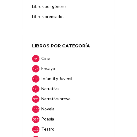
Libros por género
Libros premiados
LIBROS POR CATEGORÍA
Cine
46
Ensayo
171
Infantil y Juvenil
105
Narrativa
120
Narrativa breve
396
Novela
1116
Poesía
537
Teatro
111