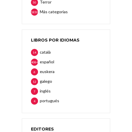
Terror
50
Más categorias
1850
LIBROS POR IDIOMAS
català
14
español
4084
euskera
6
galego
12
inglés
7
portugués
4
EDITORES