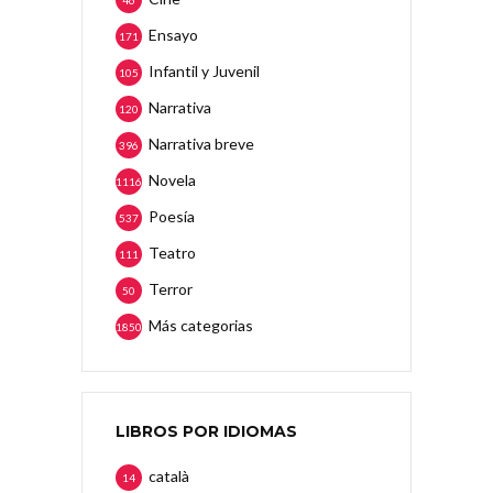
46
Ensayo
171
Infantil y Juvenil
105
Narrativa
120
Narrativa breve
396
Novela
1116
Poesía
537
Teatro
111
Terror
50
Más categorias
1850
LIBROS POR IDIOMAS
català
14