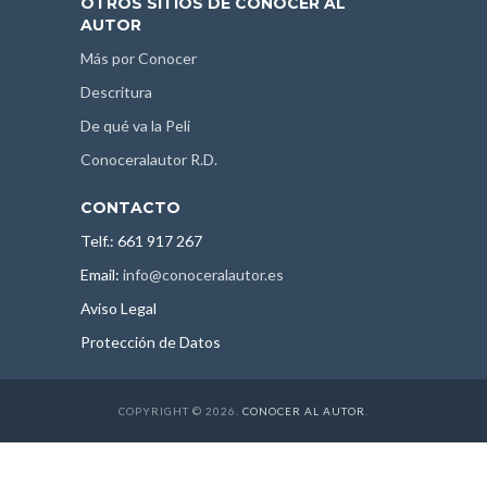
OTROS SITIOS DE CONOCER AL
AUTOR
Más por Conocer
Descritura
De qué va la Peli
Conoceralautor R.D.
CONTACTO
Telf.: 661 917 267
Email:
info@conoceralautor.es
Aviso Legal
Protección de Datos
COPYRIGHT © 2026.
CONOCER AL AUTOR
.