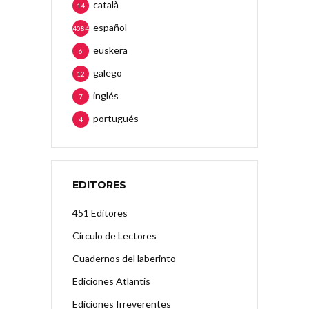
català
14
español
4084
euskera
6
galego
12
inglés
7
portugués
4
EDITORES
451 Editores
Círculo de Lectores
Cuadernos del laberinto
Ediciones Atlantis
Ediciones Irreverentes