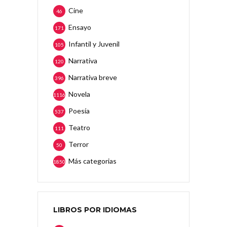
Cine
46
Ensayo
171
Infantil y Juvenil
105
Narrativa
120
Narrativa breve
396
Novela
1116
Poesía
537
Teatro
111
Terror
50
Más categorias
1850
LIBROS POR IDIOMAS