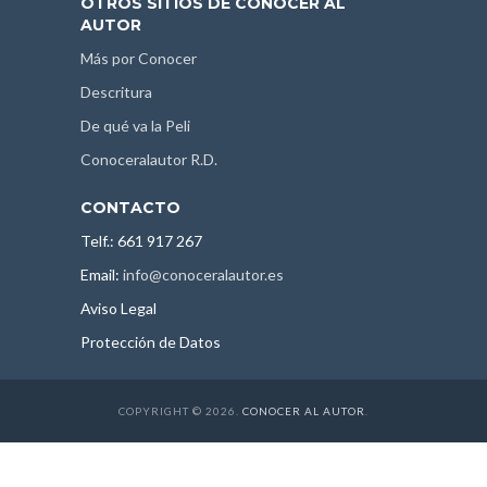
OTROS SITIOS DE CONOCER AL
AUTOR
Más por Conocer
Descritura
De qué va la Peli
Conoceralautor R.D.
CONTACTO
Telf.: 661 917 267
Email:
info@conoceralautor.es
Aviso Legal
Protección de Datos
COPYRIGHT © 2026.
CONOCER AL AUTOR
.