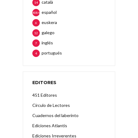
català
14
español
4084
euskera
6
galego
12
inglés
7
portugués
4
EDITORES
451 Editores
Círculo de Lectores
Cuadernos del laberinto
Ediciones Atlantis
Ediciones Irreverentes