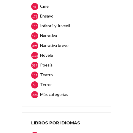
Cine
46
Ensayo
171
Infantil y Juvenil
105
Narrativa
120
Narrativa breve
396
Novela
1116
Poesía
537
Teatro
111
Terror
50
Más categorias
1850
LIBROS POR IDIOMAS