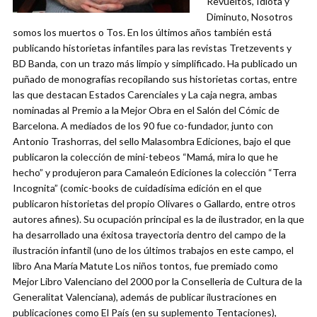
Revueltos, Idiota y
Diminuto, Nosotros
somos los muertos o Tos. En los últimos años también está
publicando historietas infantiles para las revistas Tretzevents y
BD Banda, con un trazo más limpio y simplificado. Ha publicado un
puñado de monografías recopilando sus historietas cortas, entre
las que destacan Estados Carenciales y La caja negra, ambas
nominadas al Premio a la Mejor Obra en el Salón del Cómic de
Barcelona. A mediados de los 90 fue co-fundador, junto con
Antonio Trashorras, del sello Malasombra Ediciones, bajo el que
publicaron la colección de mini-tebeos “Mamá, mira lo que he
hecho” y produjeron para Camaleón Ediciones la colección “Terra
Incognita” (comic-books de cuidadísima edición en el que
publicaron historietas del propio Olivares o Gallardo, entre otros
autores afines). Su ocupación principal es la de ilustrador, en la que
ha desarrollado una éxitosa trayectoria dentro del campo de la
ilustración infantil (uno de los últimos trabajos en este campo, el
libro Ana María Matute Los niños tontos, fue premiado como
Mejor Libro Valenciano del 2000 por la Conselleria de Cultura de la
Generalitat Valenciana), además de publicar ilustraciones en
publicaciones como El País (en su suplemento Tentaciones),