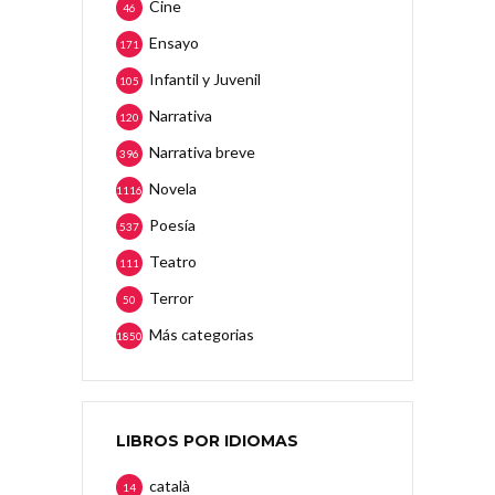
Cine
46
Ensayo
171
Infantil y Juvenil
105
Narrativa
120
Narrativa breve
396
Novela
1116
Poesía
537
Teatro
111
Terror
50
Más categorias
1850
LIBROS POR IDIOMAS
català
14