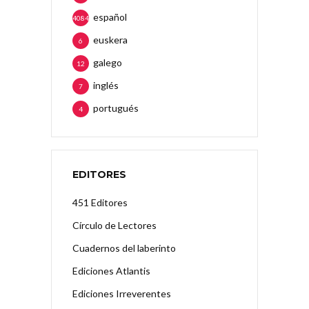
español
4084
euskera
6
galego
12
inglés
7
portugués
4
EDITORES
451 Editores
Círculo de Lectores
Cuadernos del laberinto
Ediciones Atlantis
Ediciones Irreverentes