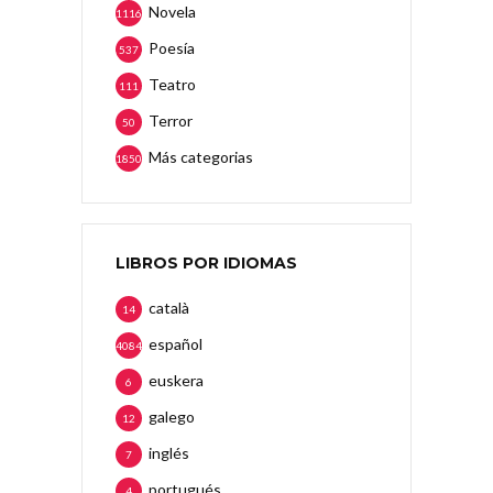
Novela
1116
Poesía
537
Teatro
111
Terror
50
Más categorias
1850
LIBROS POR IDIOMAS
català
14
español
4084
euskera
6
galego
12
inglés
7
portugués
4