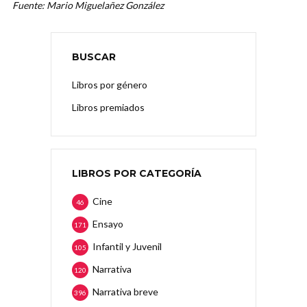
Fuente: Mario Miguelañez González
BUSCAR
Libros por género
Libros premiados
LIBROS POR CATEGORÍA
Cine
46
Ensayo
171
Infantil y Juvenil
105
Narrativa
120
Narrativa breve
396