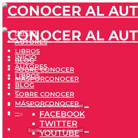
INICIO
AUTORES
LIBROS
INICIO
BLOG
AUTORES
SOBRE CONOCER
LIBROS
MÁSPORCONOCER
BLOG
···
SOBRE CONOCER
MÁSPORCONOCER
···
FACEBOOK
TWITTER
YOUTUBE