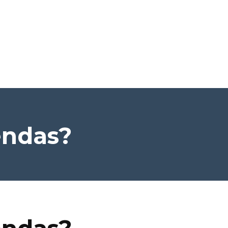
endas?