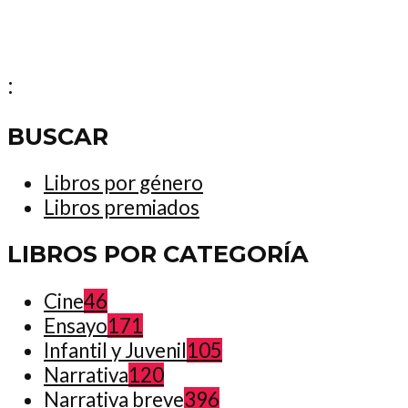
:
BUSCAR
Libros por género
Libros premiados
LIBROS POR CATEGORÍA
Cine
46
Ensayo
171
Infantil y Juvenil
105
Narrativa
120
Narrativa breve
396