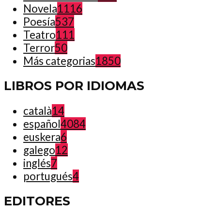
Novela
1116
Poesía
537
Teatro
111
Terror
50
Más categorias
1850
LIBROS POR IDIOMAS
català
14
español
4084
euskera
6
galego
12
inglés
7
portugués
4
EDITORES