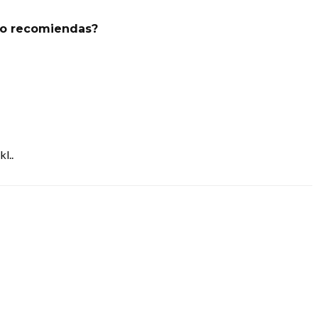
ro recomiendas?
l..