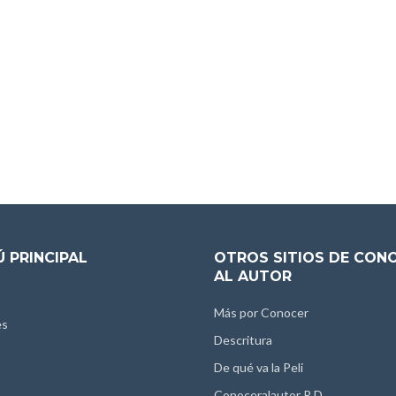
 PRINCIPAL
OTROS SITIOS DE CON
AL AUTOR
Más por Conocer
es
Descritura
De qué va la Peli
Conoceralautor R.D.