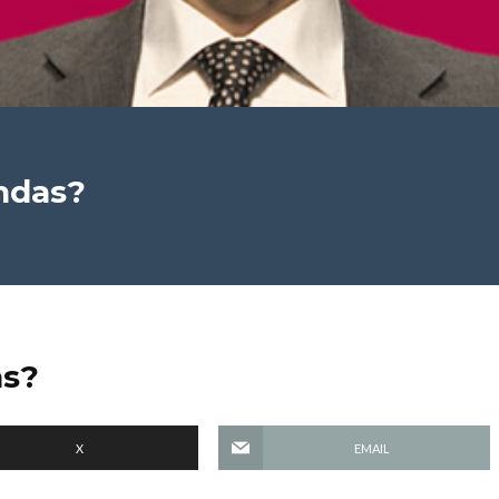
ndas?
as?
X
EMAIL