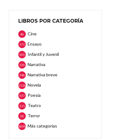
LIBROS POR CATEGORÍA
Cine
46
Ensayo
171
Infantil y Juvenil
105
Narrativa
120
Narrativa breve
396
Novela
1116
Poesía
537
Teatro
111
Terror
50
Más categorias
1850