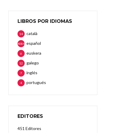
LIBROS POR IDIOMAS
català
14
español
4084
euskera
6
galego
12
inglés
7
portugués
4
EDITORES
451 Editores