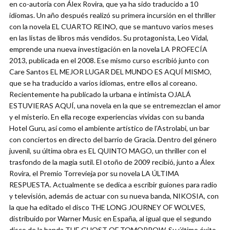
en co-autoría con Álex Rovira, que ya ha sido traducido a 10
idiomas. Un año después realizó su primera incursión en el thriller
con la novela EL CUARTO REINO, que se mantuvo varios meses
en las listas de libros más vendidos. Su protagonista, Leo Vidal,
emprende una nueva investigación en la novela LA PROFECÍA
2013, publicada en el 2008. Ese mismo curso escribió junto con
Care Santos EL MEJOR LUGAR DEL MUNDO ES AQUÍ MISMO,
que se ha traducido a varios idiomas, entre ellos al coreano.
Recientemente ha publicado la urbana e intimista OJALÁ
ESTUVIERAS AQUÍ, una novela en la que se entremezclan el amor
y el misterio. En ella recoge experiencias vividas con su banda
Hotel Guru, así como el ambiente artístico de l’Astrolabi, un bar
con conciertos en directo del barrio de Gracia. Dentro del género
juvenil, su última obra es EL QUINTO MAGO, un thriller con el
trasfondo de la magia sutil. El otoño de 2009 recibió, junto a Álex
Rovira, el Premio Torrevieja por su novela LA ÚLTIMA
RESPUESTA. Actualmente se dedica a escribir guiones para radio
y televisión, además de actuar con su nueva banda, NIKOSIA, con
la que ha editado el disco THE LONG JOURNEY OF WOLVES,
distribuido por Warner Music en España, al igual que el segundo
disco de la banda THE GHOST OF TOMORROW. Su último éxito