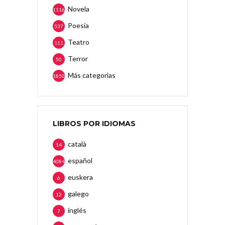
Novela
1116
Poesía
537
Teatro
111
Terror
50
Más categorias
1850
LIBROS POR IDIOMAS
català
14
español
4084
euskera
6
galego
12
inglés
7