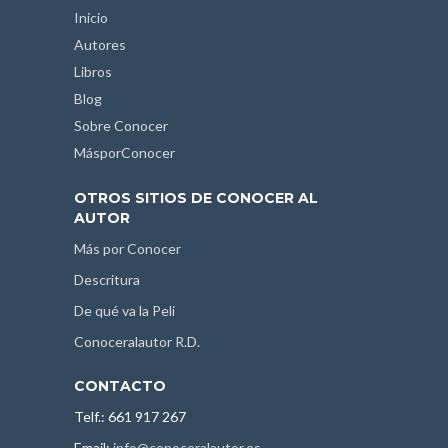
Inicio
Autores
Libros
Blog
Sobre Conocer
MásporConocer
OTROS SITIOS DE CONOCER AL
AUTOR
Más por Conocer
Descritura
De qué va la Peli
Conoceralautor R.D.
CONTACTO
Telf.: 661 917 267
Email:
info@conoceralautor.es