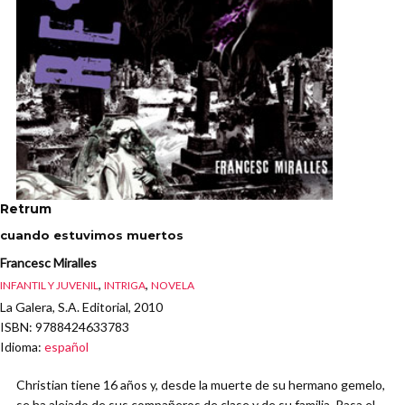
Retrum
cuando estuvimos muertos
Francesc Miralles
,
,
INFANTIL Y JUVENIL
INTRIGA
NOVELA
La Galera, S.A. Editorial, 2010
ISBN
: 9788424633783
Idioma
:
español
Christian tiene 16 años y, desde la muerte de su hermano gemelo,
se ha alejado de sus compañeros de clase y de su familia. Pasa el