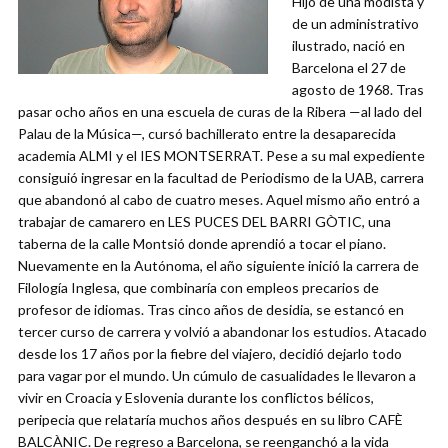
Hijo de una modista y
de un administrativo
ilustrado, nació en
Barcelona el 27 de
agosto de 1968. Tras
pasar ocho años en una escuela de curas de la Ribera —al lado del
Palau de la Música—, cursó bachillerato entre la desaparecida
academia ALMI y el IES MONTSERRAT. Pese a su mal expediente
consiguió ingresar en la facultad de Periodismo de la UAB, carrera
que abandonó al cabo de cuatro meses. Aquel mismo año entró a
trabajar de camarero en LES PUCES DEL BARRI GÒTIC, una
taberna de la calle Montsió donde aprendió a tocar el piano.
Nuevamente en la Autónoma, el año siguiente inició la carrera de
Filología Inglesa, que combinaría con empleos precarios de
profesor de idiomas. Tras cinco años de desidia, se estancó en
tercer curso de carrera y volvió a abandonar los estudios. Atacado
desde los 17 años por la fiebre del viajero, decidió dejarlo todo
para vagar por el mundo. Un cúmulo de casualidades le llevaron a
vivir en Croacia y Eslovenia durante los conflictos bélicos,
peripecia que relataría muchos años después en su libro CAFÈ
BALCÀNIC. De regreso a Barcelona, se reenganchó a la vida