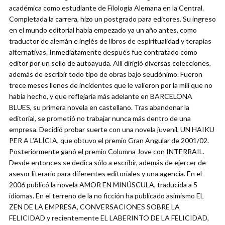
académica como estudiante de Filología Alemana en la Central.
Completada la carrera, hizo un postgrado para editores. Su ingreso
en el mundo editorial había empezado ya un año antes, como
traductor de alemán e inglés de libros de espiritualidad y terapias
alternativas. Inmediatamente después fue contratado como
editor por un sello de autoayuda. Allí dirigió diversas colecciones,
además de escribir todo tipo de obras bajo seudónimo. Fueron
trece meses llenos de incidentes que le valieron por la mili que no
había hecho, y que reflejaría más adelante en BARCELONA
BLUES, su primera novela en castellano. Tras abandonar la
editorial, se prometió no trabajar nunca más dentro de una
empresa. Decidió probar suerte con una novela juvenil, UN HAIKU
PER A L’ALÍCIA, que obtuvo el premio Gran Angular de 2001/02.
Posteriormente ganó el premio Columna Jove con INTERRAIL.
Desde entonces se dedica sólo a escribir, además de ejercer de
asesor literario para diferentes editoriales y una agencia. En el
2006 publicó la novela AMOR EN MINÚSCULA, traducida a 5
idiomas. En el terreno de la no ficción ha publicado asimismo EL
ZEN DE LA EMPRESA, CONVERSACIONES SOBRE LA
FELICIDAD y recientemente EL LABERINTO DE LA FELICIDAD,