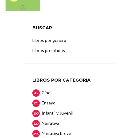
BUSCAR
Libros por género
Libros premiados
LIBROS POR CATEGORÍA
Cine
46
Ensayo
171
Infantil y Juvenil
105
Narrativa
120
Narrativa breve
396