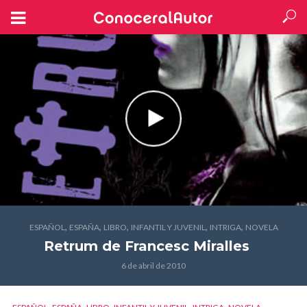
,
,
,
,
,
ESPAÑOL
ESPAÑA
LIBRO
INFANTIL Y JUVENIL
INTRIGA
NOVELA
Retrum
de Francesc Miralles
6 de abril de 2010
,
,
,
,
,