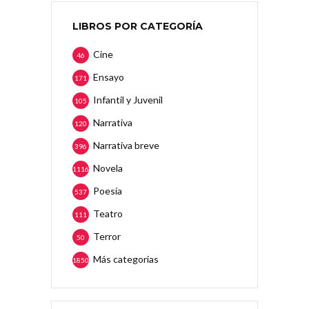
LIBROS POR CATEGORÍA
Cine
46
Ensayo
171
Infantil y Juvenil
105
Narrativa
120
Narrativa breve
396
Novela
1116
Poesía
537
Teatro
111
Terror
50
Más categorias
1850