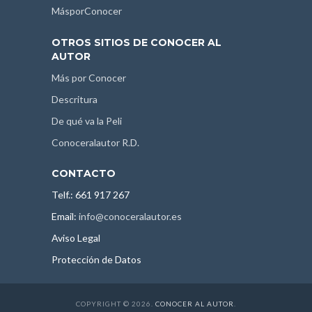
MásporConocer
OTROS SITIOS DE CONOCER AL
AUTOR
Más por Conocer
Descritura
De qué va la Peli
Conoceralautor R.D.
CONTACTO
Telf.: 661 917 267
Email:
info@conoceralautor.es
Aviso Legal
Protección de Datos
COPYRIGHT © 2026.
CONOCER AL AUTOR
.