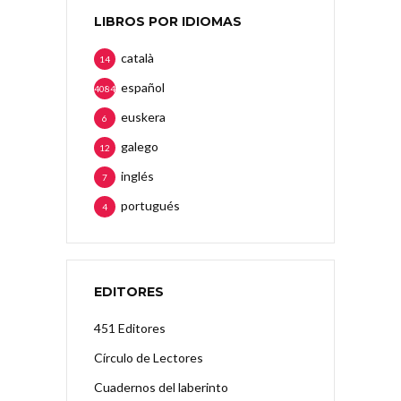
LIBROS POR IDIOMAS
català
14
español
4084
euskera
6
galego
12
inglés
7
portugués
4
EDITORES
451 Editores
Círculo de Lectores
Cuadernos del laberinto