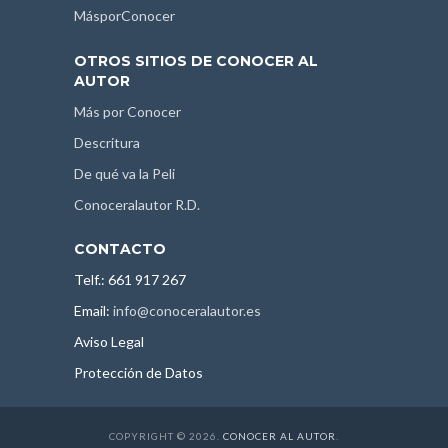
MásporConocer
OTROS SITIOS DE CONOCER AL
AUTOR
Más por Conocer
Descritura
De qué va la Peli
Conoceralautor R.D.
CONTACTO
Telf.: 661 917 267
Email:
info@conoceralautor.es
Aviso Legal
Protección de Datos
COPYRIGHT © 2026.
CONOCER AL AUTOR
.