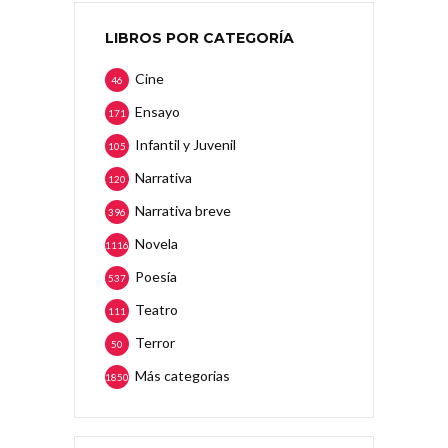
LIBROS POR CATEGORÍA
Cine
46
Ensayo
171
Infantil y Juvenil
105
Narrativa
120
Narrativa breve
396
Novela
1116
Poesía
537
Teatro
111
Terror
50
Más categorias
1850