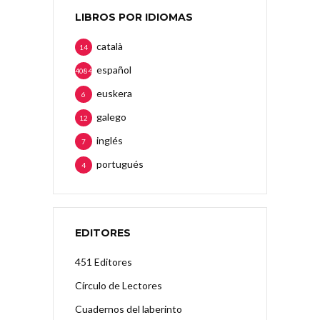
LIBROS POR IDIOMAS
català
14
español
4084
euskera
6
galego
12
inglés
7
portugués
4
EDITORES
451 Editores
Círculo de Lectores
Cuadernos del laberinto