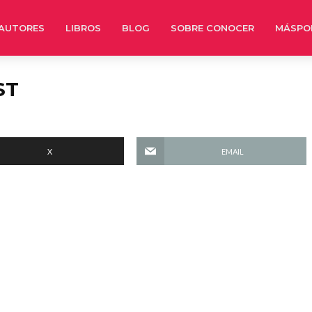
AUTORES
LIBROS
BLOG
SOBRE CONOCER
MÁSPO
ST
X
EMAIL