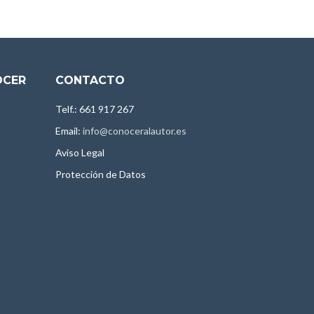
OCER
CONTACTO
Telf.: 661 917 267
Email:
info@conoceralautor.es
Aviso Legal
Protección de Datos