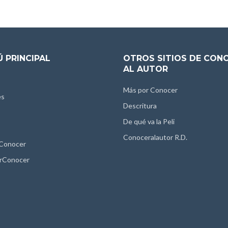
 PRINCIPAL
OTROS SITIOS DE CON
AL AUTOR
Más por Conocer
es
Descritura
De qué va la Peli
Conoceralautor R.D.
 Conocer
rConocer