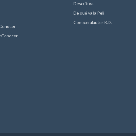
Descritura
De qué va la Peli
Conoceralautor R.D.
 Conocer
rConocer