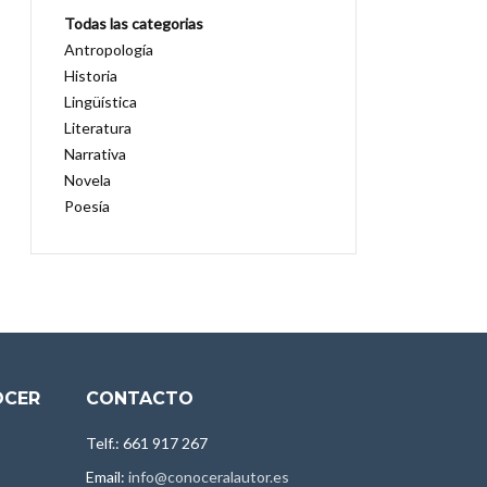
Todas las categorias
Antropología
Historia
Lingüística
Literatura
Narrativa
Novela
Poesía
OCER
CONTACTO
Telf.: 661 917 267
Email:
info@conoceralautor.es