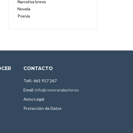
Narrativa breve
Novela
Poesía
OCER
CONTACTO
Telf.: 661 917 267
Email:
info@conoceralautor.es
Aviso Legal
Protección de Datos