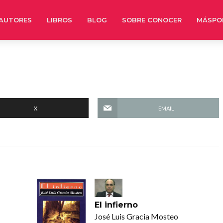
AUTORES
LIBROS
BLOG
SOBRE CONOCER
MÁSPO
X
EMAIL
El infierno
José Luis Gracia Mosteo