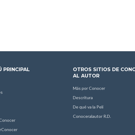
 PRINCIPAL
OTROS SITIOS DE CON
AL AUTOR
Más por Conocer
es
Descritura
De qué va la Peli
Conoceralautor R.D.
 Conocer
rConocer