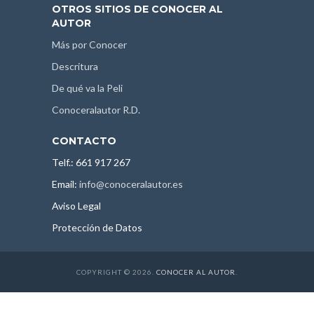
OTROS SITIOS DE CONOCER AL
AUTOR
Más por Conocer
Descritura
De qué va la Peli
Conoceralautor R.D.
CONTACTO
Telf.: 661 917 267
Email:
info@conoceralautor.es
Aviso Legal
Protección de Datos
COPYRIGHT © 2026.
CONOCER AL AUTOR
.