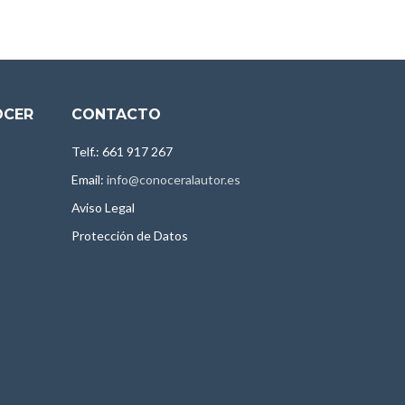
OCER
CONTACTO
Telf.: 661 917 267
Email:
info@conoceralautor.es
Aviso Legal
Protección de Datos