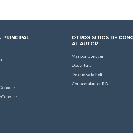
 PRINCIPAL
OTROS SITIOS DE CON
AL AUTOR
Más por Conocer
es
Descritura
De qué va la Peli
Conoceralautor R.D.
 Conocer
rConocer