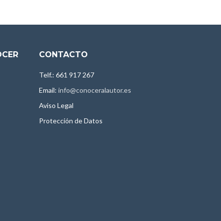
OCER
CONTACTO
Telf.: 661 917 267
Email:
info@conoceralautor.es
Aviso Legal
Protección de Datos