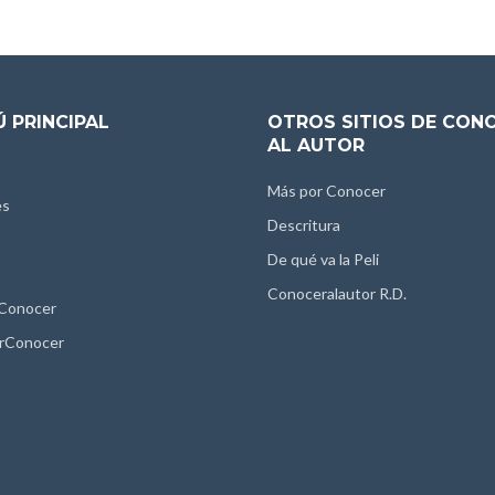
 PRINCIPAL
OTROS SITIOS DE CON
AL AUTOR
Más por Conocer
es
Descritura
De qué va la Peli
Conoceralautor R.D.
 Conocer
rConocer