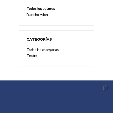
Todos los autores
Francho Aijón
CATEGORÍAS
Todas las categorias
Teatro
CONOCER AL AUTOR
Conocer al Autor es un proyecto de difusión y
promoción de la creación en el ámbito
iberoamericano organizado en torno a los
comentarios audiovisuales que los autores