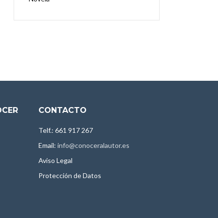
OCER
CONTACTO
Telf.: 661 917 267
Email:
info@conoceralautor.es
Aviso Legal
Protección de Datos