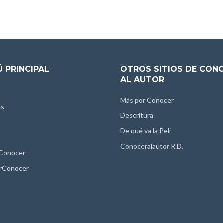
 PRINCIPAL
OTROS SITIOS DE CON
AL AUTOR
Más por Conocer
es
Descritura
De qué va la Peli
Conoceralautor R.D.
 Conocer
rConocer