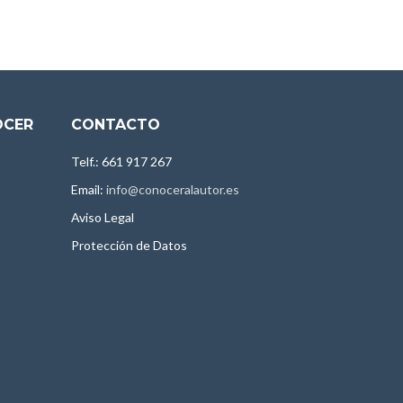
OCER
CONTACTO
Telf.: 661 917 267
Email:
info@conoceralautor.es
Aviso Legal
Protección de Datos