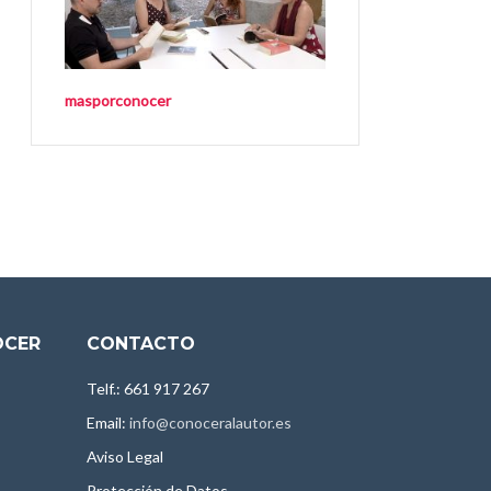
masporconocer
OCER
CONTACTO
Telf.: 661 917 267
Email:
info@conoceralautor.es
Aviso Legal
Protección de Datos