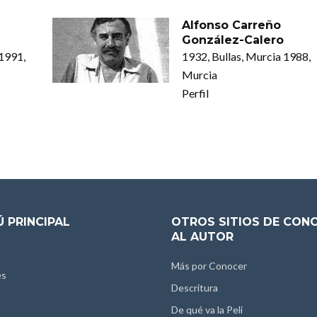
Alfonso Carreño
González-Calero
1991,
1932, Bullas, Murcia 1988,
Murcia
Perfil
 PRINCIPAL
OTROS SITIOS DE CON
AL AUTOR
Más por Conocer
es
Descritura
De qué va la Peli