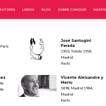
AUTORES
LIBROS
BLOG
SOBRE CONOCER
MÁSPO
José Santugini
Parada
 París
1903, Toledo 1958,
Madrid
Perfil
ñez
Vicente Aleixandre y
Merlo
ile
1898, Madrid 1984,
ile
Madrid
Perfil