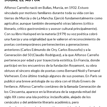
Alfonso Carreño nació en Bullas, Murcia, en 1932. Estuvo
vinculado por motivos familiares durante toda su vida con las
tierras de Murcia y de La Mancha. Ejerció fundamentalmente como
agricultor, aunque también desempeñó otras labores (crítico
literario, crítico gastronómico y asesor cultural principalmente).
Con su libro Huésped en la materia (1979) su voz poética cobró
una fuerza y una originalidad que le valieron el reconocimiento de
poetas contemporáneos pertenecientes a generaciones
anteriores (Carlos Edmundo de Ory, Carlos Bousoño) y a la
Generación del 50 (Claudio Rodríguez), a la que Alfonso Carreño
pertenece por edad y por trayectoria estética. En Francia, donde
participó en los encuentros de la fundación Royamont, su obra
obtuvo el sincero elogio de poetas como Bernard Noël y Fernand
Verhesen. Éste último tradujo algunos de sus poemas. En París se
publicó una breve antología de su obra con el título Envers de
l’enfance. Alfonso Carreño coetáneo de la llamada Generación de
los Cincuenta, aparece en la literatura de la segunda mitad del
siglo XX como una isla poética: inclasificable, alejado de los
cenáculos y del ambiente literario académico, pero