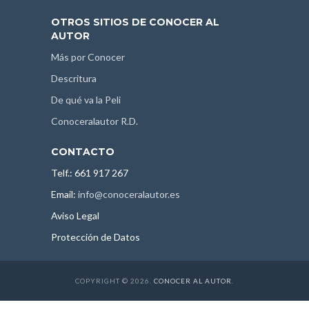
OTROS SITIOS DE CONOCER AL
AUTOR
Más por Conocer
Descritura
De qué va la Peli
Conoceralautor R.D.
CONTACTO
Telf.: 661 917 267
Email:
info@conoceralautor.es
Aviso Legal
Protección de Datos
COPYRIGHT © 2026.
CONOCER AL AUTOR
.