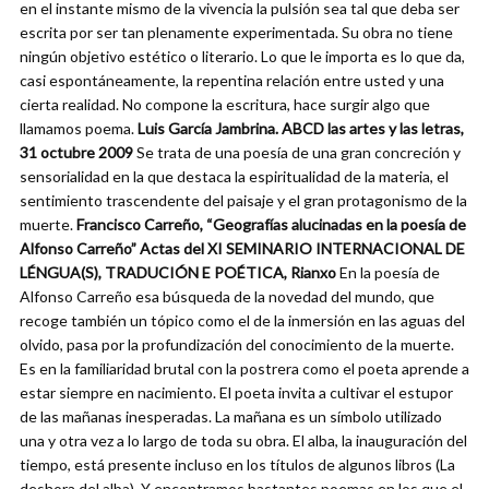
en el instante mismo de la vivencia la pulsión sea tal que deba ser
escrita por ser tan plenamente experimentada. Su obra no tiene
ningún objetivo estético o literario. Lo que le importa es lo que da,
casi espontáneamente, la repentina relación entre usted y una
cierta realidad. No compone la escritura, hace surgir algo que
llamamos poema.
Luis García Jambrina. ABCD las artes y las letras,
31 octubre 2009
Se trata de una poesía de una gran concreción y
sensorialidad en la que destaca la espiritualidad de la materia, el
sentimiento trascendente del paisaje y el gran protagonismo de la
muerte.
Francisco Carreño, “Geografías alucinadas en la poesía de
Alfonso Carreño” Actas del XI SEMINARIO INTERNACIONAL DE
LÉNGUA(S), TRADUCIÓN E POÉTICA, Rianxo
En la poesía de
Alfonso Carreño esa búsqueda de la novedad del mundo, que
recoge también un tópico como el de la inmersión en las aguas del
olvido, pasa por la profundización del conocimiento de la muerte.
Es en la familiaridad brutal con la postrera como el poeta aprende a
estar siempre en nacimiento. El poeta invita a cultivar el estupor
de las mañanas inesperadas. La mañana es un símbolo utilizado
una y otra vez a lo largo de toda su obra. El alba, la inauguración del
tiempo, está presente incluso en los títulos de algunos libros (La
deshora del alba). Y encontramos bastantes poemas en los que el