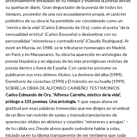
profundamente enraizado en su tiempo y viviendo la poesía desde
su quehacer diario. Gran degustador de la poesía de todos los
tiempos, poseedor de una voz acusadamente propia, el carácter
poliédrico de su obra le ha permitido ser considerado como un
“místico de la vida” (Carlos Edmundo de Ory), como el poeta “de la
sensualidad erótica” (Carlos Bousoño) o deslumbrar con su
personalidad “misteriosa y contradictoria” (Claudio Rodríguez). Al
morir en Murcia, en 1988, se le tributaron homenajes en Madrid,
en París y en Manzanares. Su obra ha aparecido en antologías de
poesía hispánica y en algunas de las más prestigiosas revistas de
poesía dentro y fuera de España. Con carácter póstumo se
publicaron sus tres últimos títulos: La deshora del alba (1989),
Dormitorio de cosechas (1990) y El tránsito en su huella (1999).
SOBRE LA OBRA DE ALFONSO CARREÑO TESTIMONIOS
Carlos Edmundo de Ory, “Alfonso Carreño, místico de la vida”,
prólogo a 101 poemas. Una antología.
Y que sepas ahora mi
gratitud por esas palabras tremendas que me diriges en el umbral
de un libro tan nutrido de savias y transubstanciaciones de
querencias vitales en abismos y cúspides “misereres y arrugas” –
de tu cálida voz. Desde ahora quedo oyéndote hablar a solas,
iniciado ya en tu idioma transparente de ser terrígeno que suda