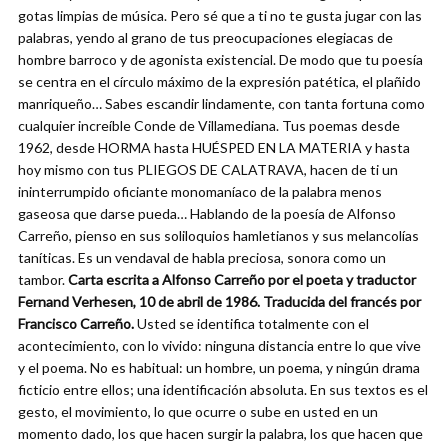
gotas limpias de música. Pero sé que a ti no te gusta jugar con las
palabras, yendo al grano de tus preocupaciones elegiacas de
hombre barroco y de agonista existencial. De modo que tu poesía
se centra en el círculo máximo de la expresión patética, el plañido
manriqueño… Sabes escandir lindamente, con tanta fortuna como
cualquier increíble Conde de Villamediana. Tus poemas desde
1962, desde HORMA hasta HUÉSPED EN LA MATERIA y hasta
hoy mismo con tus PLIEGOS DE CALATRAVA, hacen de ti un
ininterrumpido oficiante monomaníaco de la palabra menos
gaseosa que darse pueda… Hablando de la poesía de Alfonso
Carreño, pienso en sus soliloquios hamletianos y sus melancolías
taníticas. Es un vendaval de habla preciosa, sonora como un
tambor.
Carta escrita a Alfonso Carreño por el poeta y traductor
Fernand Verhesen, 10 de abril de 1986. Traducida del francés por
Francisco Carreño.
Usted se identifica totalmente con el
acontecimiento, con lo vivido: ninguna distancia entre lo que vive
y el poema. No es habitual: un hombre, un poema, y ningún drama
ficticio entre ellos; una identificación absoluta. En sus textos es el
gesto, el movimiento, lo que ocurre o sube en usted en un
momento dado, los que hacen surgir la palabra, los que hacen que