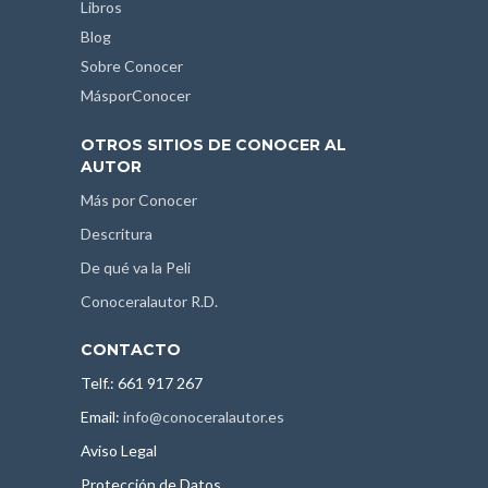
Libros
Blog
Sobre Conocer
MásporConocer
OTROS SITIOS DE CONOCER AL
AUTOR
Más por Conocer
Descritura
De qué va la Peli
Conoceralautor R.D.
CONTACTO
Telf.: 661 917 267
Email:
info@conoceralautor.es
Aviso Legal
Protección de Datos