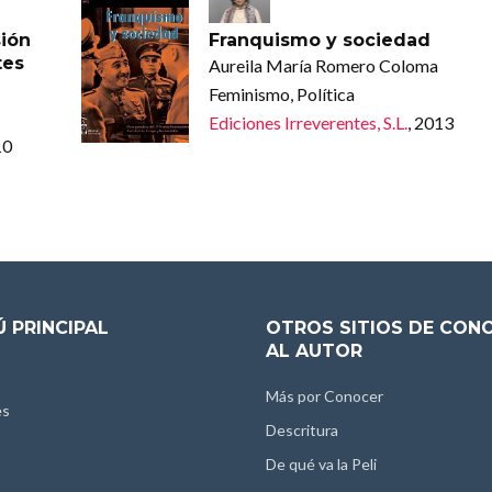
sión
Franquismo y sociedad
tes
Aureila María Romero Coloma
Feminismo, Política
Ediciones Irreverentes, S.L.
, 2013
10
 PRINCIPAL
OTROS SITIOS DE CON
AL AUTOR
Más por Conocer
es
Descritura
De qué va la Peli