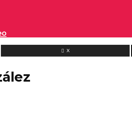
eo
X
ález