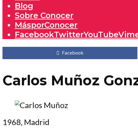
Blog
Sobre Conocer
MásporConocer
Facebook
Twitter
YouTube
Vim
Facebook
Carlos Muñoz Gonz
1968, Madrid