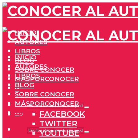
INICIO
AUTORES
LIBROS
INICIO
BLOG
AUTORES
SOBRE CONOCER
LIBROS
MÁSPORCONOCER
BLOG
···
SOBRE CONOCER
MÁSPORCONOCER
···
FACEBOOK
TWITTER
YOUTUBE