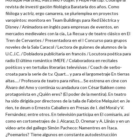
revista de investi-gación filológica Barataria dos años. Como
filóloga y actriz, ergo camarera, se pluriemplea en proyectos
varopintos: monitora en Team Buildings para Red Eléctrica y
Disney / Animadora en inglés para empresas de eventos, en
mercados medievales con la cía., La Recua y de teatro clásico en El
Tren de Cervantes / Presentadora en el I Concurso para grupos
noveles de la Sala Caracol / Lectora de guiones de alumnos de la
U.C.J.C. / Dobladora publicitaria en francés / Locutora poética para
radio El último romántico IMEFE / Colaboradora en recitales
poéticos y en tertulias literarias televisivas / Coach de serbo-
croata para la serie de t.v. Quart… y para el largometraje En tierras
altas… / Profesora de teatro para niños… Se estrena en cine con
Álvaro del Amo y continúa su andadura con César Bakken como
protagonista en ¿Quién eres? (El poder de la mentira). En teatro
ha sido dirigida por directores de la talla de Fabrice Melquiot en Je
rien, te deum o Ernesto Caballero en Presas de I. del Moral y V.
Fernández; entre otros. En televisión participa en El comisario, así
como en cortometrajes de J. Alcaraz, D. Oremar y A. Llinàs y en un
vídeo-arte del gallego Simón Pacheco: Namentres en Ítaca.
¿Poemarios? Tiene algunos en constante autodestrucción