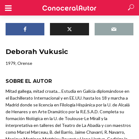
Deborah Vukusic
1979, Orense
SOBRE EL AUTOR
Mitad gallega, mitad croata… Estudia en Galicia diplomándose en
el Bachillerato Internacional y en EE.UU. hasta los 18 y marcha a
Madrid donde se licencia en Filología Hispánica por la U. de Alcalá
de Henares y en Arte Dramático por la R.E.S.A.D. Completa su
formación filológica en la U. de Toulouse-Le Miraîl y la
interpretativa en talleres del Teatro de La Abadía y con maestros
como Marcel Marceau, B. del Barrio, Jaime Chavarri, R. Navarro,
Monique Martínez, Matthieu Pouget y Hope Hartup. Codirige la