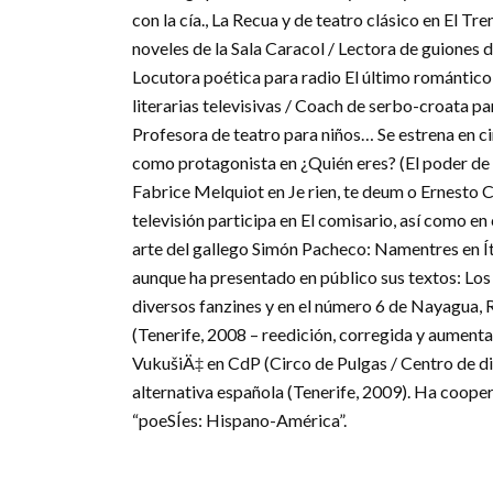
con la cía., La Recua y de teatro clásico en El T
noveles de la Sala Caracol / Lectora de guiones d
Locutora poética para radio El último romántico
literarias televisivas / Coach de serbo-croata par
Profesora de teatro para niños… Se estrena en 
como protagonista en ¿Quién eres? (El poder de la
Fabrice Melquiot en Je rien, te deum o Ernesto Ca
televisión participa en El comisario, así como en
arte del gallego Simón Pacheco: Namentres en Í
aunque ha presentado en público sus textos: Los
diversos fanzines y en el número 6 de Nayagua, 
(Tenerife, 2008 – reedición, corregida y aumenta
VukušiÄ‡ en CdP (Circo de Pulgas / Centro de dif
alternativa española (Tenerife, 2009). Ha coop
“poeSÍes: Hispano-América”.