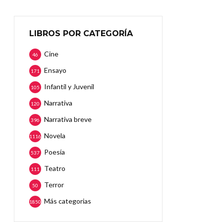
LIBROS POR CATEGORÍA
Cine
46
Ensayo
171
Infantil y Juvenil
105
Narrativa
120
Narrativa breve
396
Novela
1116
Poesía
537
Teatro
111
Terror
50
Más categorias
1850