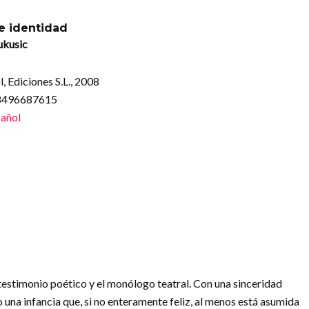
e identidad
ukusic
l, Ediciones S.L., 2008
88496687615
añol
testimonio poético y el monólogo teatral. Con una sinceridad
na infancia que, si no enteramente feliz, al menos está asumida