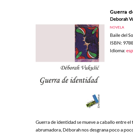
Guerra d
Deborah V
NOVELA
Baile del So
ISBN
: 97
Idioma
:
esp
Guerra de identidad se mueve a caballo entre el 
abrumadora, Déborah nos desgrana poco a poco u