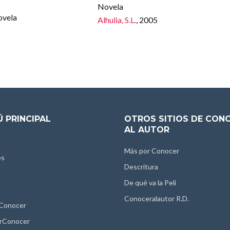
Novela
Novela
Alhulia, S.L.
, 2005
 PRINCIPAL
OTROS SITIOS DE CON
AL AUTOR
Más por Conocer
es
Descritura
De qué va la Peli
Conoceralautor R.D.
 Conocer
rConocer