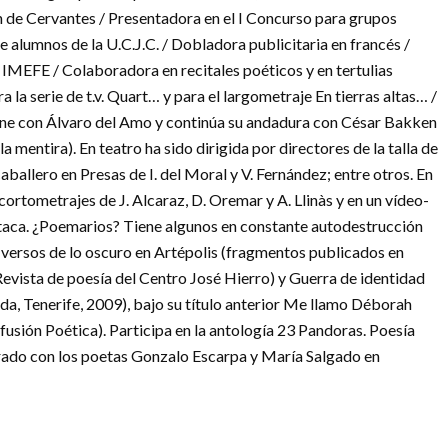
ren de Cervantes / Presentadora en el I Concurso para grupos
e alumnos de la U.C.J.C. / Dobladora publicitaria en francés /
 IMEFE / Colaboradora en recitales poéticos y en tertulias
a la serie de t.v. Quart… y para el largometraje En tierras altas… /
cine con Álvaro del Amo y continúa su andadura con César Bakken
 mentira). En teatro ha sido dirigida por directores de la talla de
ballero en Presas de I. del Moral y V. Fernández; entre otros. En
 cortometrajes de J. Alcaraz, D. Oremar y A. Llinàs y en un vídeo-
taca. ¿Poemarios? Tiene algunos en constante autodestrucción
 versos de lo oscuro en Artépolis (fragmentos publicados en
Revista de poesía del Centro José Hierro) y Guerra de identidad
da, Tenerife, 2009), bajo su título anterior Me llamo Déborah
usión Poética). Participa en la antología 23 Pandoras. Poesía
erado con los poetas Gonzalo Escarpa y María Salgado en