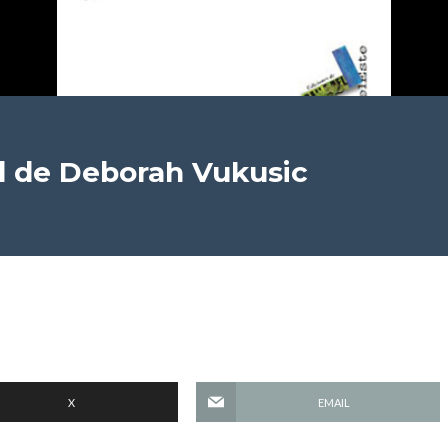
d
de Deborah Vukusic
X
EMAIL