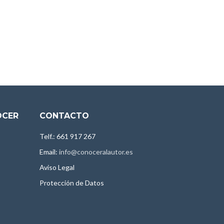
OCER
CONTACTO
Telf.: 661 917 267
Email:
info@conoceralautor.es
Aviso Legal
Protección de Datos