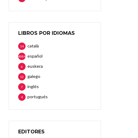
LIBROS POR IDIOMAS
català
14
español
4084
euskera
6
galego
12
inglés
7
portugués
4
EDITORES