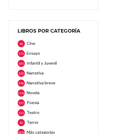
LIBROS POR CATEGORÍA
Cine
46
Ensayo
171
Infantil y Juvenil
105
Narrativa
120
Narrativa breve
396
Novela
1116
Poesía
537
Teatro
111
Terror
50
Más categorias
1850