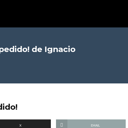
pedido!
de Ignacio
dido!
X
EMAIL