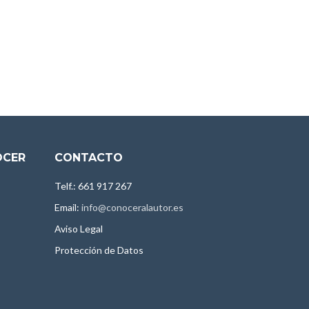
OCER
CONTACTO
Telf.: 661 917 267
Email:
info@conoceralautor.es
Aviso Legal
Protección de Datos