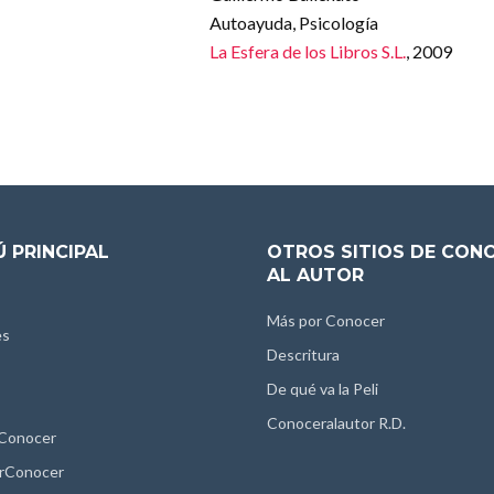
Autoayuda, Psicología
La Esfera de los Libros S.L.
, 2009
 PRINCIPAL
OTROS SITIOS DE CON
AL AUTOR
Más por Conocer
es
Descritura
De qué va la Peli
Conoceralautor R.D.
 Conocer
rConocer