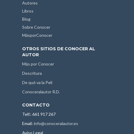
Autores
Libros
Blog
Sobre Conocer
MásporConocer
OTROS SITIOS DE CONOCER AL
AUTOR
Más por Conocer
Descritura
De qué va la Peli
Conoceralautor R.D.
CONTACTO
Telf.: 661 917 267
Email:
info@conoceralautor.es
Aviso Legal