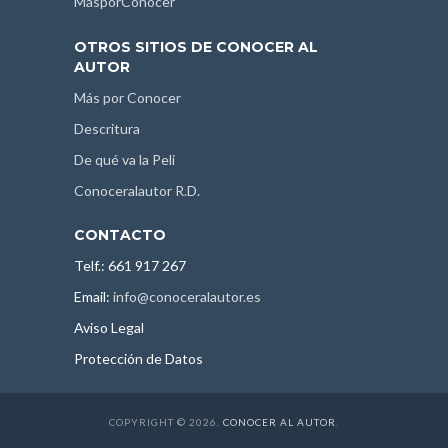
MásporConocer
OTROS SITIOS DE CONOCER AL
AUTOR
Más por Conocer
Descritura
De qué va la Peli
Conoceralautor R.D.
CONTACTO
Telf.: 661 917 267
Email:
info@conoceralautor.es
Aviso Legal
Protección de Datos
COPYRIGHT © 2026.
CONOCER AL AUTOR
.