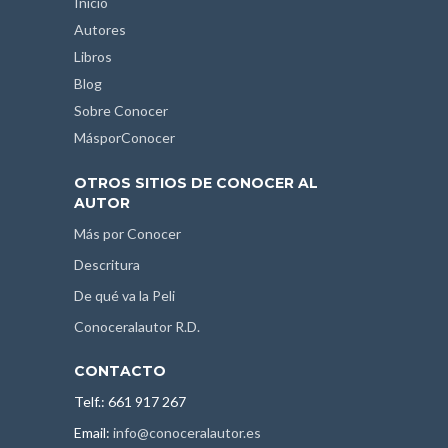
Inicio
Autores
Libros
Blog
Sobre Conocer
MásporConocer
OTROS SITIOS DE CONOCER AL
AUTOR
Más por Conocer
Descritura
De qué va la Peli
Conoceralautor R.D.
CONTACTO
Telf.: 661 917 267
Email:
info@conoceralautor.es