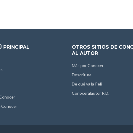
 PRINCIPAL
OTROS SITIOS DE CON
AL AUTOR
Más por Conocer
es
Descritura
De qué va la Peli
Conoceralautor R.D.
 Conocer
rConocer