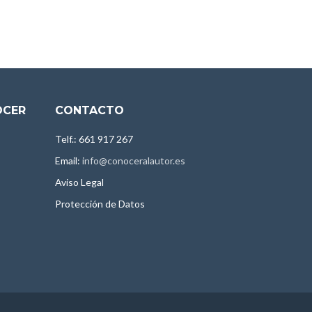
OCER
CONTACTO
Telf.: 661 917 267
Email:
info@conoceralautor.es
Aviso Legal
Protección de Datos