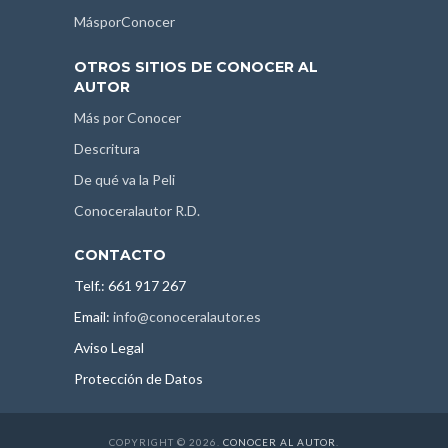
MásporConocer
OTROS SITIOS DE CONOCER AL
AUTOR
Más por Conocer
Descritura
De qué va la Peli
Conoceralautor R.D.
CONTACTO
Telf.: 661 917 267
Email:
info@conoceralautor.es
Aviso Legal
Protección de Datos
COPYRIGHT © 2026.
CONOCER AL AUTOR
.