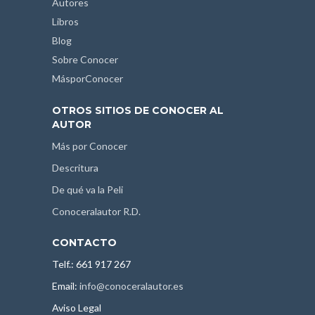
Autores
Libros
Blog
Sobre Conocer
MásporConocer
OTROS SITIOS DE CONOCER AL
AUTOR
Más por Conocer
Descritura
De qué va la Peli
Conoceralautor R.D.
CONTACTO
Telf.: 661 917 267
Email:
info@conoceralautor.es
Aviso Legal