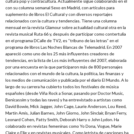
cultura pop y contracultura. Actualmente sigue colaborando en él
con su columna semanal Sexo en Madrid, con artículos para
suplemento de libros El Cultural y con diversos reportajes
relacionados con la cultura y tendencias. Tiene una columna
mensual en la revista Glamour sobre actualidad cultural otra en la
revista musical Ruta 66 y, después de participar como contertulia
en el programa DCalle de TV2, es “tribuno de las letras” en el
programa de libros Las Noches Blancas de Telemadrid. En 2007
apareció como uno de los 25 más influyentes creadores de
tendencias, en la lista de Los más influyentes del 2007, elaborada
por una encuesta en la que participaron más de 800 personajes
relacionados con el mundo de la cultura, la política, las finanzas y
los medios de comunicación y publicada por el diario El Mundo. A lo
largo de su carrera ha cubierto todos los festivales de música
españoles (desde Viña Rock a Sonar, pasando por Doctor Music,
Benicassim y todas las raves) y ha entrevistado a artistas como
David Bowie, Mick Jagger, John Cage, Laurie Anderson, Lou Reed,
Martin Amis, Julian Barnes, John Giorno, John Sinclair, Bryan Ferry,
Leonard Cohen, Patty Smith, Deborah Harry o John Lydon. Ha
colaborado en revistas femeninas como Yo Dona, Vogue, Marie
Claire o Elle y en revistas musicales. Como letrista de canciones ha