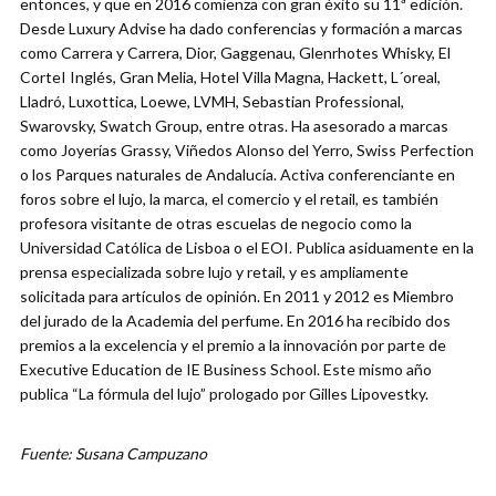
entonces, y que en 2016 comienza con gran éxito su 11ª edición.
Desde Luxury Advise ha dado conferencias y formación a marcas
como Carrera y Carrera, Dior, Gaggenau, Glenrhotes Whisky, El
CorteI Inglés, Gran Melia, Hotel Villa Magna, Hackett, L´oreal,
Lladró, Luxottica, Loewe, LVMH, Sebastian Professional,
Swarovsky, Swatch Group, entre otras. Ha asesorado a marcas
como Joyerías Grassy, Viñedos Alonso del Yerro, Swiss Perfection
o los Parques naturales de Andalucía. Activa conferenciante en
foros sobre el lujo, la marca, el comercio y el retail, es también
profesora visitante de otras escuelas de negocio como la
Universidad Católica de Lisboa o el EOI. Publica asiduamente en la
prensa especializada sobre lujo y retail, y es ampliamente
solicitada para artículos de opinión. En 2011 y 2012 es Miembro
del jurado de la Academia del perfume. En 2016 ha recibido dos
premios a la excelencia y el premio a la innovación por parte de
Executive Education de IE Business School. Este mismo año
publica “La fórmula del lujo” prologado por Gilles Lipovestky.
Fuente: Susana Campuzano